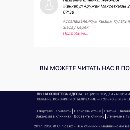
Жанкабул Аружан Махсеткызы
2
07:38
Ассаламалейкум кызым кулагын
жасау керек
Подробнее...
ВЫ МОЖЕТЕ ЧИТАТЬ НАС В П
ВЫ НАХОДИТЕСЬ ЗДЕСЬ:
АКЦИИ И СКИДКИ
АКЦИИ 
ЛЕЧЕНИЕ, КОРОНКИ И ОТБЕЛИВАНИЕ — ТОЛЬКО В DI SMILE
О портале
Контакты
Написать отзыв
Статьи
Онлай
Вакансии в клиниках
Добавить клинику
Лечение в Т
2017-2026 © Clinics.uz - Все клиники и медицинские ц