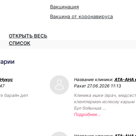
Вакцинация
Вакцина от коронавируса
ОТКРЫТЬ ВЕСЬ
СПИСОК
тарии
 Нукус
Название клиники:
АТА-АНА 
:47
Рахат
27.06.2026 11:13
ге барайн деп
Клиника ишки (врач, медсест
клентлермен ислесиу карым 
Бул бойынша ...
Подробнее...
Название клиники:
АТА-АНА 