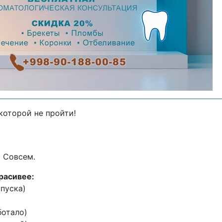
 которой не пройти!
. Совсем.
расивее:
тпуска)
ботало)