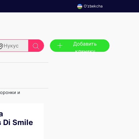
O'zbekcha
Добавить
Нукус
клинику
оронки и
а
 Di Smile