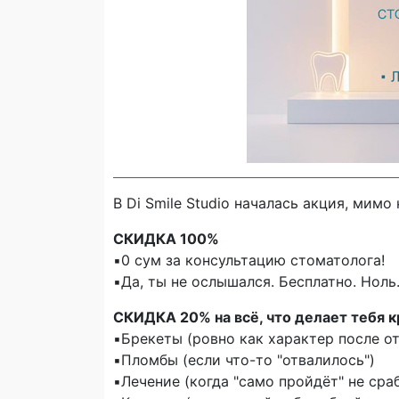
В Di Smile Studio началась акция, мимо
СКИДКА 100%
▪️0 сум за консультацию стоматолога!
▪️Да, ты не ослышался. Бесплатно. Ноль
СКИДКА 20% на всё, что делает тебя к
▪️Брекеты (ровно как характер после о
▪️Пломбы (если что-то "отвалилось")
▪️Лечение (когда "само пройдёт" не сра