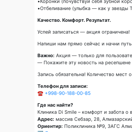
▪️Коронки (почувствуй себя зубной кор
▪️Отбеливание (улыбка — как у звезды T
Качество. Комфорт. Результат.
Успей записаться — акция ограничена!
Напиши нам прямо сейчас и начни путь
Важно:
Акция — только для пользоват
— Покажите эту новость на ресепшене 
Запись обязательна! Количество мест о
Телефон для записи:
☎️
+998-90-188-00-85
Где нас найти?
Клиника Di Smile – комфорт и забота о
Адрес:
массив Себзар, 28, Алмазарский
Ориентир:
Поликлиника №9, ЗАГС Алма