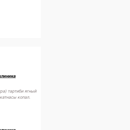
клиника
ра) тартиби ягный
катнасы копал.
клиника