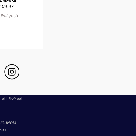
6 04:47
adimi yosh
ТЫ, ПЛОМБЫ,
чением.
ках