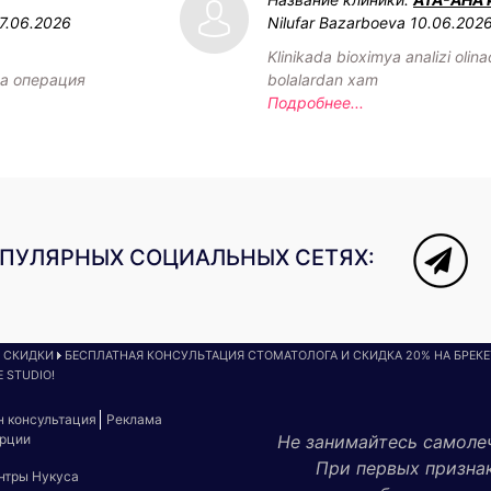
7.06.2026
Nilufar Bazarboeva
10.06.202
Klinikada bioximya analizi olin
а операция
bolalardan xam
Подробнее...
ОПУЛЯРНЫХ СОЦИАЛЬНЫХ СЕТЯХ:
И СКИДКИ
БЕСПЛАТНАЯ КОНСУЛЬТАЦИЯ СТОМАТОЛОГА И СКИДКА 20% НА БРЕКЕ
 STUDIO!
н консультация
Реклама
урции
Не занимайтесь самоле
При первых призна
ентры Нукуса