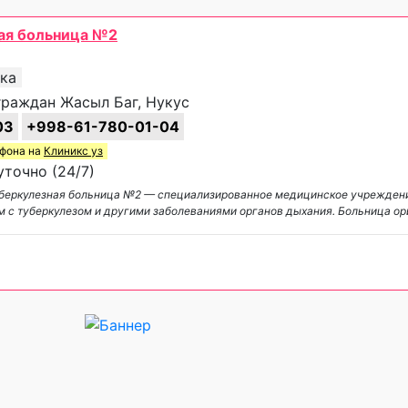
ная больница №2
ика
граждан Жасыл Баг, Нукус
03
+998-61-780-01-04
ефона на
Клиникс уз
точно (24/7)
уберкулезная больница №2 — специализированное медицинское учреждени
с туберкулезом и другими заболеваниями органов дыхания. Больница о