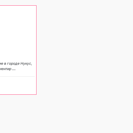
е в городе Нукус,
риентир
...