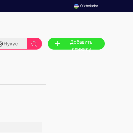
O'zbekcha
Добавить
Нукус
клинику