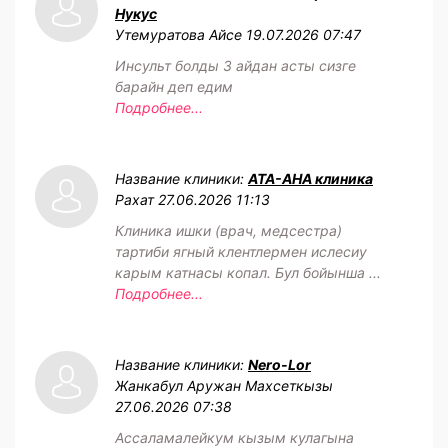
Нукус
Утемуратова Айсе
19.07.2026 07:47
Инсульт болды 3 айдан асты сизге
барайн деп едим
Подробнее...
Название клиники:
АТА-АНА клиника
Рахат
27.06.2026 11:13
Клиника ишки (врач, медсестра)
тартиби ягный клентлермен ислесиу
карым катнасы копал. Бул бойынша ...
Подробнее...
Название клиники:
Nero-Lor
Жанкабул Аружан Махсеткызы
27.06.2026 07:38
Ассаламалейкум кызым кулагына