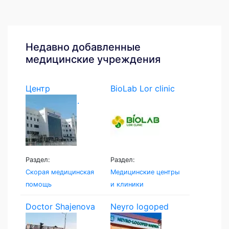
Недавно добавленные
медицинские учреждения
Центр
BioLab Lor clinic
экстренной...
Раздел:
Раздел:
Скорая медицинская
Медицинские центры
помощь
и клиники
Doctor Shajenova
Neyro logoped