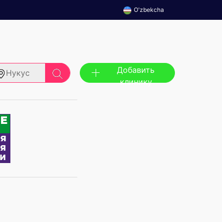
O'zbekcha
Добавить
Нукус
клинику