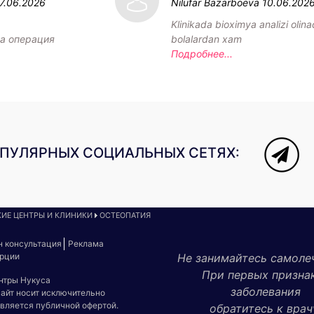
7.06.2026
Nilufar Bazarboeva
10.06.202
Klinikada bioximya analizi olin
а операция
bolalardan xam
Подробнее...
ОПУЛЯРНЫХ СОЦИАЛЬНЫХ СЕТЯХ:
ИЕ ЦЕНТРЫ И КЛИНИКИ
ОСТЕОПАТИЯ
н консультация
Реклама
урции
Не занимайтесь самоле
При первых призна
ентры Нукуса
заболевания
сайт носит исключительно
является публичной офертой.
обратитесь к врач