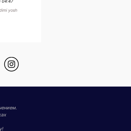
6 04:47
adimi yosh
чением.
ках
у!