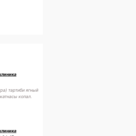
клиника
ра) тартиби ягный
катнасы копал.
клиника