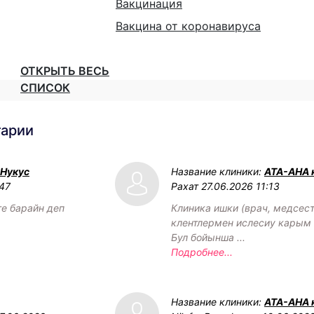
Вакцинация
Вакцина от коронавируса
ОТКРЫТЬ ВЕСЬ
СПИСОК
тарии
 Нукус
Название клиники:
АТА-АНА 
:47
Рахат
27.06.2026 11:13
ге барайн деп
Клиника ишки (врач, медсест
клентлермен ислесиу карым 
Бул бойынша ...
Подробнее...
Название клиники:
АТА-АНА 