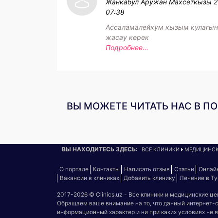
Жанкабул Аружан Махсеткызы
2
07:38
Ассаламалейкум кызым кулагын
жасау керек
Подробнее...
ВЫ МОЖЕТЕ ЧИТАТЬ НАС В П
ВЫ НАХОДИТЕСЬ ЗДЕСЬ:
ВСЕ КЛИНИКИ
МЕДИЦИНСК
О портале
Контакты
Написать отзыв
Статьи
Онлай
Вакансии в клиниках
Добавить клинику
Лечение в Т
2017-2026 © Clinics.uz - Все клиники и медицинские ц
Обращаем ваше внимание на то, что данный интернет-
информационный характер и ни при каких условиях не 