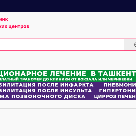
ник
ких центров