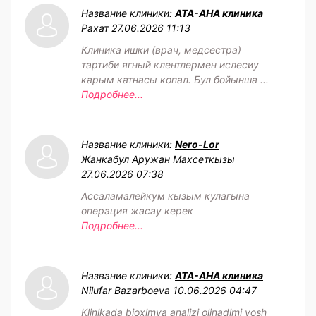
Название клиники:
АТА-АНА клиника
Рахат
27.06.2026 11:13
Клиника ишки (врач, медсестра)
тартиби ягный клентлермен ислесиу
карым катнасы копал. Бул бойынша ...
Подробнее...
Название клиники:
Nero-Lor
Жанкабул Аружан Махсеткызы
27.06.2026 07:38
Ассаламалейкум кызым кулагына
операция жасау керек
Подробнее...
Название клиники:
АТА-АНА клиника
Nilufar Bazarboeva
10.06.2026 04:47
Klinikada bioximya analizi olinadimi yosh