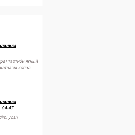
клиника
ра) тартиби ягный
катнасы копал.
клиника
6 04:47
adimi yosh