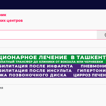
ник
ких центров
ия