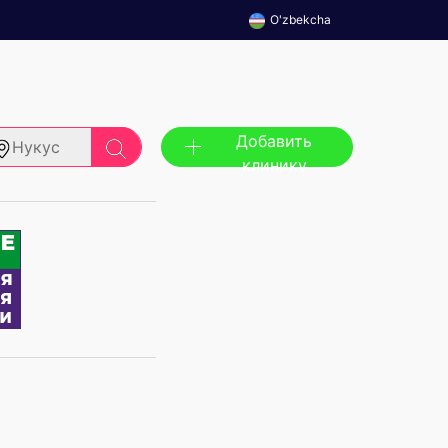
O'zbekcha
Добавить
Нукус
клинику