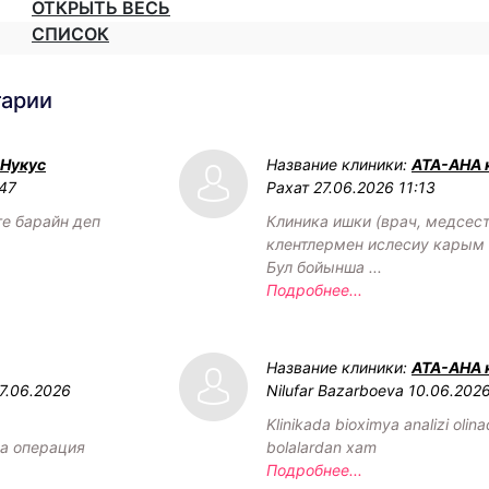
ОТКРЫТЬ ВЕСЬ
СПИСОК
тарии
 Нукус
Название клиники:
АТА-АНА 
:47
Рахат
27.06.2026 11:13
ге барайн деп
Клиника ишки (врач, медсест
клентлермен ислесиу карым 
Бул бойынша ...
Подробнее...
Название клиники:
АТА-АНА 
7.06.2026
Nilufar Bazarboeva
10.06.202
Klinikada bioximya analizi olin
а операция
bolalardan xam
Подробнее...