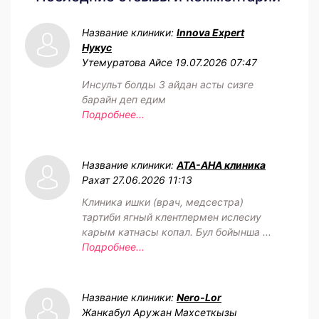
Название клиники:
Innova Expert
Нукус
Утемуратова Айсе
19.07.2026 07:47
Инсульт болды 3 айдан асты сизге
барайн деп едим
Подробнее...
Название клиники:
АТА-АНА клиника
Рахат
27.06.2026 11:13
Клиника ишки (врач, медсестра)
тартиби ягный клентлермен ислесиу
карым катнасы копал. Бул бойынша ...
Подробнее...
Название клиники:
Nero-Lor
Жанкабул Аружан Махсеткызы