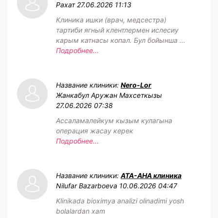
Рахат
27.06.2026 11:13
Клиника ишки (врач, медсестра)
тартиби ягный клентлермен ислесиу
карым катнасы копал. Бул бойынша ...
Подробнее...
Название клиники:
Nero-Lor
Жанкабул Аружан Махсеткызы
27.06.2026 07:38
Ассаламалейкум кызым кулагына
операция жасау керек
Подробнее...
Название клиники:
АТА-АНА клиника
Nilufar Bazarboeva
10.06.2026 04:47
Klinikada bioximya analizi olinadimi yosh
bolalardan xam