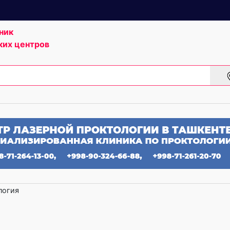
ник
ких центров
логия