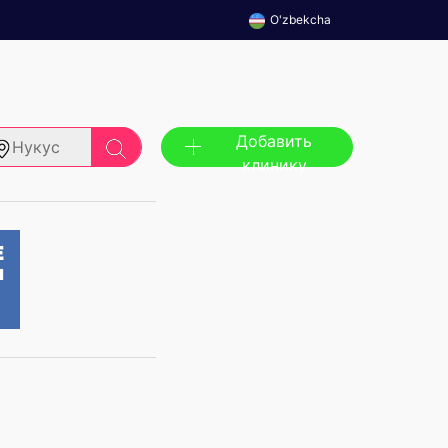
O'zbekcha
Добавить
Нукус
клинику