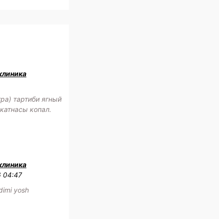
клиника
ра) тартиби ягный
катнасы копал.
клиника
6 04:47
adimi yosh