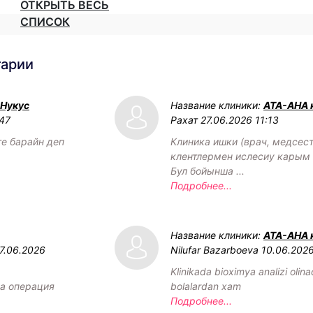
ОТКРЫТЬ ВЕСЬ
СПИСОК
тарии
 Нукус
Название клиники:
АТА-АНА 
:47
Рахат
27.06.2026 11:13
ге барайн деп
Клиника ишки (врач, медсест
клентлермен ислесиу карым 
Бул бойынша ...
Подробнее...
Название клиники:
АТА-АНА 
7.06.2026
Nilufar Bazarboeva
10.06.202
Klinikada bioximya analizi olin
а операция
bolalardan xam
Подробнее...