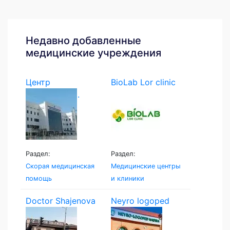
Недавно добавленные
медицинские учреждения
Центр
BioLab Lor clinic
экстренной...
Раздел:
Раздел:
Скорая медицинская
Медицинские центры
помощь
и клиники
Doctor Shajenova
Neyro logoped