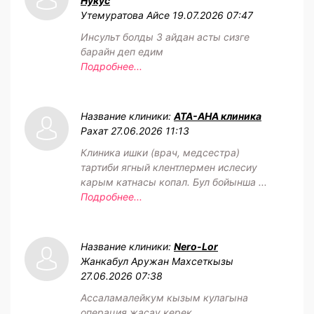
Нукус
Утемуратова Айсе
19.07.2026 07:47
Инсульт болды 3 айдан асты сизге
барайн деп едим
Подробнее...
Название клиники:
АТА-АНА клиника
Рахат
27.06.2026 11:13
Клиника ишки (врач, медсестра)
тартиби ягный клентлермен ислесиу
карым катнасы копал. Бул бойынша ...
Подробнее...
Название клиники:
Nero-Lor
Жанкабул Аружан Махсеткызы
27.06.2026 07:38
Ассаламалейкум кызым кулагына
операция жасау керек