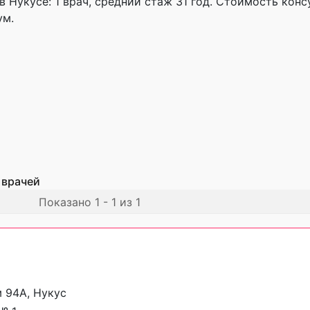
 Нукусе: 1 врач, cредний стаж 31 год. Стоимость конс
ум.
 врачей
Показано 1 - 1 из 1
м 94А, Нукус