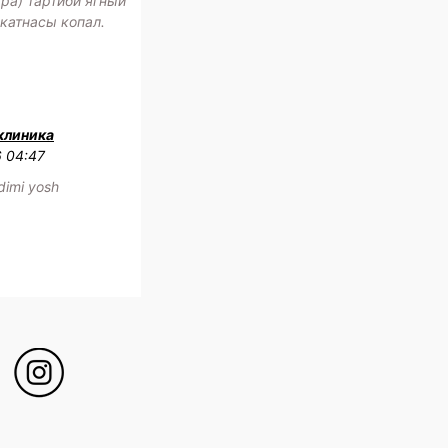
ра) тартиби ягный
катнасы копал.
клиника
6 04:47
adimi yosh