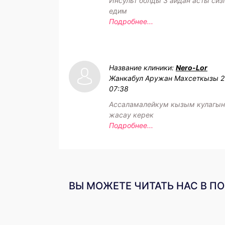
Инсульт болды 3 айдан асты сиз
едим
Подробнее...
Название клиники:
Nero-Lor
Жанкабул Аружан Махсеткызы
2
07:38
Ассаламалейкум кызым кулагын
жасау керек
Подробнее...
ВЫ МОЖЕТЕ ЧИТАТЬ НАС В П