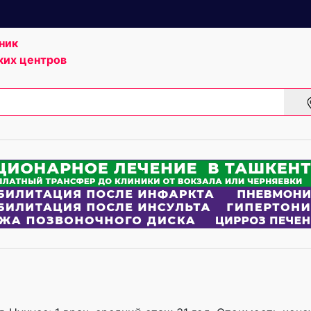
ник
ких центров