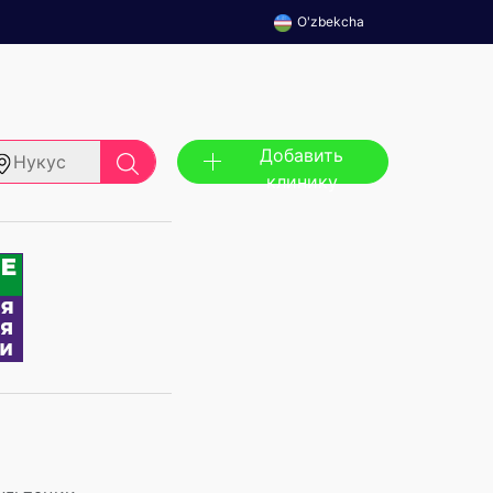
O'zbekcha
Добавить
Нукус
клинику