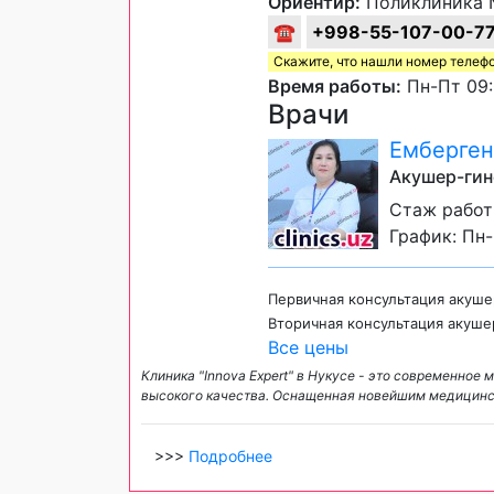
Ориентир:
Поликлиника 
☎
+998-55-107-00-7
Скажите, что нашли номер телеф
Время работы:
Пн-Пт 09:
Врачи
Емберген
Акушер-гин
Стаж работы
График: Пн-
Первичная консультация акуше
Вторичная консультация акуше
Все цены
Клиника "Innova Expert" в Нукусе - это современно
высокого качества. Оснащенная новейшим медицинс
>>>
Подробнее