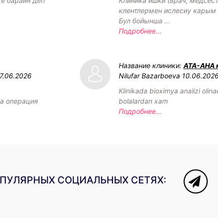
ге барайн деп
Клиника ишки (врач, медсест
клентлермен ислесиу карым 
Бул бойынша ...
Подробнее...
Название клиники:
АТА-АНА 
7.06.2026
Nilufar Bazarboeva
10.06.202
Klinikada bioximya analizi olin
а операция
bolalardan xam
Подробнее...
ОПУЛЯРНЫХ СОЦИАЛЬНЫХ СЕТЯХ: