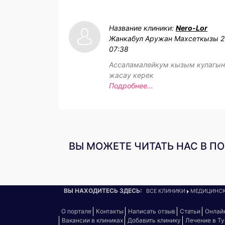
Название клиники:
Nero-Lor
Жанкабул Аружан Махсеткызы
2
07:38
Ассаламалейкум кызым кулагын
жасау керек
Подробнее...
ВЫ МОЖЕТЕ ЧИТАТЬ НАС В П
ВЫ НАХОДИТЕСЬ ЗДЕСЬ:
ВСЕ КЛИНИКИ
МЕДИЦИНСК
О портале
Контакты
Написать отзыв
Статьи
Онлай
Вакансии в клиниках
Добавить клинику
Лечение в Т