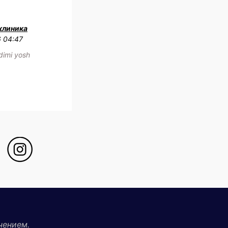
клиника
6 04:47
adimi yosh
чением.