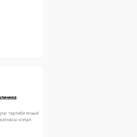
клиника
ра) тартиби ягный
катнасы копал.