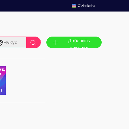
O'zbekcha
Добавить
Нукус
клинику