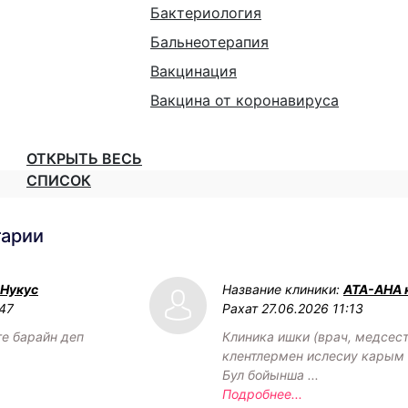
Бактериология
Бальнеотерапия
Вакцинация
Вакцина от коронавируса
ОТКРЫТЬ ВЕСЬ
СПИСОК
тарии
 Нукус
Название клиники:
АТА-АНА 
:47
Рахат
27.06.2026 11:13
ге барайн деп
Клиника ишки (врач, медсест
клентлермен ислесиу карым 
Бул бойынша ...
Подробнее...