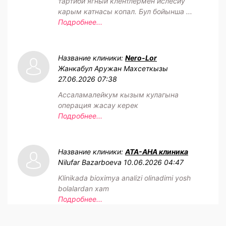
тартиби ягный клентлермен ислесиу
карым катнасы копал. Бул бойынша ...
Подробнее...
Название клиники:
Nero-Lor
Жанкабул Аружан Махсеткызы
27.06.2026 07:38
Ассаламалейкум кызым кулагына
операция жасау керек
Подробнее...
Название клиники:
АТА-АНА клиника
Nilufar Bazarboeva
10.06.2026 04:47
Klinikada bioximya analizi olinadimi yosh
bolalardan xam
Подробнее...