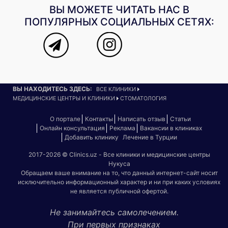
ВЫ МОЖЕТЕ ЧИТАТЬ НАС В
ПОПУЛЯРНЫХ СОЦИАЛЬНЫХ СЕТЯХ:
ВЫ НАХОДИТЕСЬ ЗДЕСЬ:
ВСЕ КЛИНИКИ
МЕДИЦИНСКИЕ ЦЕНТРЫ И КЛИНИКИ
СТОМАТОЛОГИЯ
О портале
Контакты
Написать отзыв
Статьи
Онлайн консультация
Реклама
Вакансии в клиниках
Добавить клинику
Лечение в Турции
2017-2026 © Clinics.uz - Все клиники и медицинские центры
Нукуса
Обращаем ваше внимание на то, что данный интернет-сайт носит
исключительно информационный характер и ни при каких условиях
не является публичной офертой.
Не занимайтесь самолечением.
При первых признаках