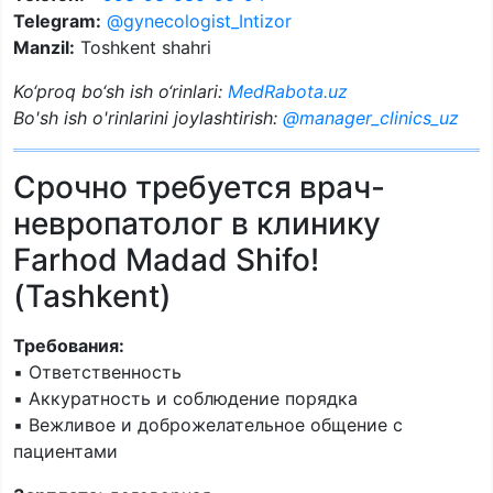
Telegram:
@gynecologist_Intizor
Manzil:
Toshkent shahri
Ko‘proq bo‘sh ish o‘rinlari:
MedRabota.uz
Bo'sh ish o'rinlarini joylashtirish:
@manager_clinics_uz
Срочно требуется врач-
невропатолог в клинику
Farhod Madad Shifo!
(Tashkent)
Требования:
▪️ Ответственность
▪️ Аккуратность и соблюдение порядка
▪️ Вежливое и доброжелательное общение с
пациентами