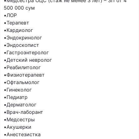
▪️Медсестра ОЦС (стаж не менее 3 лет) – ЗП от 4
500 000 сум
▪️ЛОР
▪️Терапевт
▪️Кардиолог
▪️Эндокринолог
▪️Эндоскопист
▪️Гастроэнтеролог
▪️Детский невролог
▪️Реабилитолог
▪️Физиотерапевт
▪️Офтальмолог
▪️Гинеколог
▪️Педиатр
▪️Дерматолог
▪️Врач-лаборант
▪️Медсестры
▪️Акушерки
▪️Анестезистка