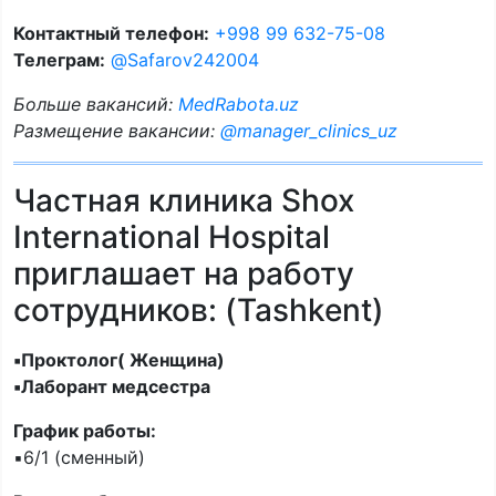
Контактный телефон:
+998 99 632-75-08
Телеграм:
@Safarov242004
Больше вакансий:
MedRabota.uz
Размещение вакансии:
@manager_clinics_uz
Частная клиника Shox
International Hospital
приглашает на работу
сотрудников: (Tashkent)
▪️Проктолог( Женщина)
▪️Лаборант медсестра
График работы:
▪️6/1 (сменный)