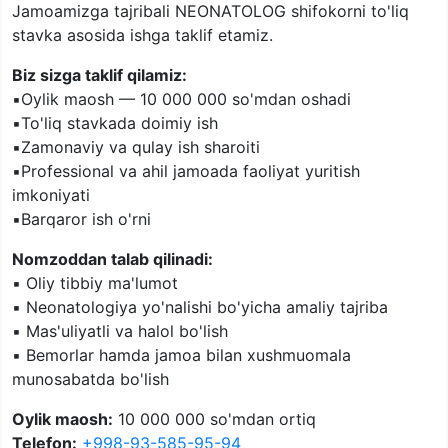
Jamoamizga tajribali NEONATOLOG shifokorni to'liq
stavka asosida ishga taklif etamiz.
Biz sizga taklif qilamiz:
▪️Oylik maosh — 10 000 000 so'mdan oshadi
▪️To'liq stavkada doimiy ish
▪️Zamonaviy va qulay ish sharoiti
▪️Professional va ahil jamoada faoliyat yuritish
imkoniyati
▪️Barqaror ish o'rni
Nomzoddan talab qilinadi:
▪️ Oliy tibbiy ma'lumot
▪️ Neonatologiya yo'nalishi bo'yicha amaliy tajriba
▪️ Mas'uliyatli va halol bo'lish
▪️ Bemorlar hamda jamoa bilan xushmuomala
munosabatda bo'lish
Oylik maosh:
10 000 000 so'mdan ortiq
Telefon:
+998-93-585-95-94