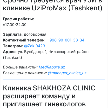
Срочно требуется врач УЗИ в
клинике UziProMax (Tashkent)
График работы:
▪️17:00-22:00
Зарплата:
договорная
Контактный телефон:
+998-90-001-33-34
Телеграм:
@Zaki0423
Адрес:
ул. Бунёдкор, 1, Чиланзарский район
(Tashkent)
Больше вакансий:
MedRabota.uz
Размещение вакансии:
@manager_clinics_uz
Клиника SHAKHOZA CLINIC
расширяет команду и
приглашает гинекологов