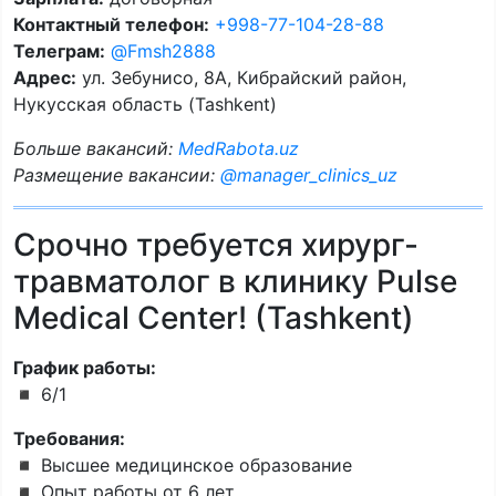
Контактный телефон:
+998-77-104-28-88
Телеграм:
@Fmsh2888
Адрес:
ул. Зебунисо, 8A, Кибрайский район,
Нукусская область (Tashkent)
Больше вакансий:
MedRabota.uz
Размещение вакансии:
@manager_clinics_uz
Срочно требуется хирург-
травматолог в клинику Pulse
Medical Center! (Tashkent)
График работы:
◾️ 6/1
Требования:
◾️ Высшее медицинское образование
◾️ Опыт работы от 6 лет