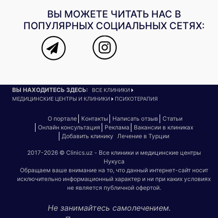
ВЫ МОЖЕТЕ ЧИТАТЬ НАС В
ПОПУЛЯРНЫХ СОЦИАЛЬНЫХ СЕТЯХ:
ВЫ НАХОДИТЕСЬ ЗДЕСЬ:
ВСЕ КЛИНИКИ
МЕДИЦИНСКИЕ ЦЕНТРЫ И КЛИНИКИ
ПСИХОТЕРАПИЯ
О портале
Контакты
Написать отзыв
Статьи
Онлайн консультация
Реклама
Вакансии в клиниках
Добавить клинику
Лечение в Турции
2017-2026 © Clinics.uz - Все клиники и медицинские центры
Нукуса
Обращаем ваше внимание на то, что данный интернет-сайт носит
исключительно информационный характер и ни при каких условиях
не является публичной офертой.
Не занимайтесь самолечением.