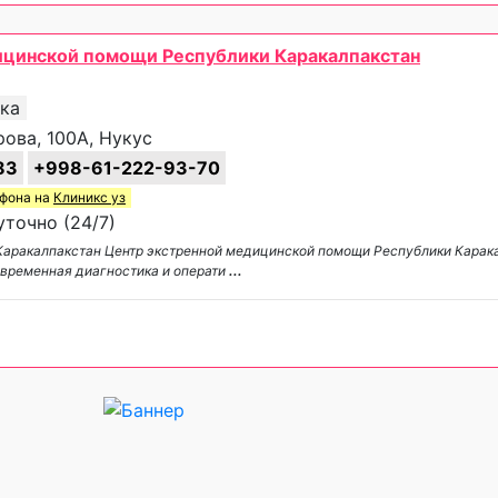
ицинской помощи Республики Каракалпакстан
ика
рова, 100А, Нукус
83
+998-61-222-93-70
ефона на
Клиникс уз
точно (24/7)
Каракалпакстан Центр экстренной медицинской помощи Республики Карак
временная диагностика и операти
...