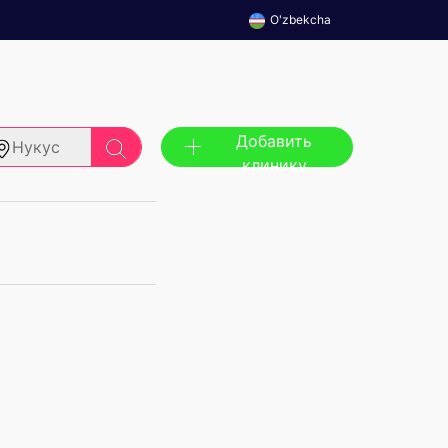
O'zbekcha
Добавить
Нукус
клинику