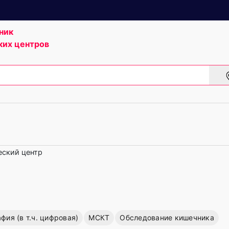
ник
ких центров
ский центр
ия (в т.ч. цифровая)
МСКТ
Обследование кишечника