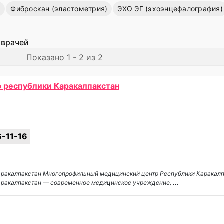
я
Фиброскан (эластометрия)
ЭХО ЭГ (эхоэнцефалография)
 врачей
Показано 1 - 2 из 2
 республики Каракалпакстан
-11-16
ракалпакстан Многопрофильный медицинский центр Республики Каракал
аракалпакстан — современное медицинское учреждение,
...