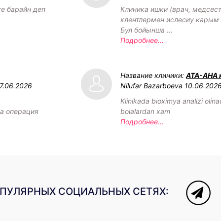
ге барайн деп
Клиника ишки (врач, медсест
клентлермен ислесиу карым 
Бул бойынша ...
Подробнее...
Название клиники:
АТА-АНА 
7.06.2026
Nilufar Bazarboeva
10.06.202
Klinikada bioximya analizi olin
а операция
bolalardan xam
Подробнее...
ОПУЛЯРНЫХ СОЦИАЛЬНЫХ СЕТЯХ: