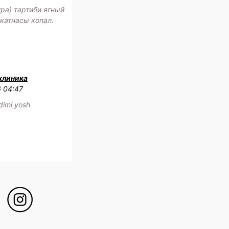
ра) тартиби ягный
катнасы копал.
клиника
6 04:47
adimi yosh