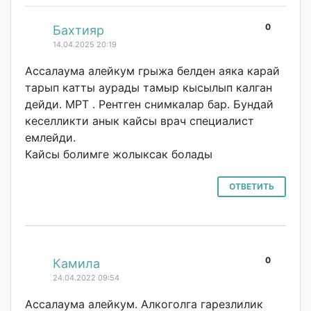
0
#
Бахтияр
14.04.2025 20:19
Ассалаума алейкум грыжа белден аяка карай
тарып катты аурады тамыр кысылып калган
дейди. МРТ . Рентген снимкалар бар. Бундай
кеселликти анык кайсы врач специалист
емлейди.
Кайсы болимге жолыксак болады
ОТВЕТИТЬ
0
#
Камила
24.04.2022 09:54
Ассалаума алейкум. Алкоголга гарезлилик