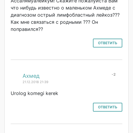
Ассалямуалейкум
! Скажите пожалуйста Вам
что нибудь известно о маленьком Ахмеде с
диагнозом острый лимфобластный лейкоз???
Как мне связаться с родными ??? Он
поправился??
ОТВЕТИТЬ
-2
#
Ахмед
21.12.2018 21:39
Urolog komegi kerek
ОТВЕТИТЬ