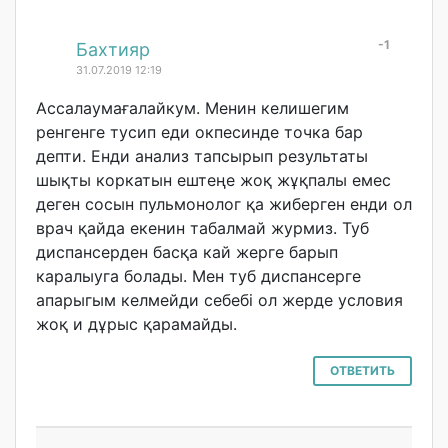
-1
#
Бахтияр
31.07.2019 12:19
Ассалаумағалайк
ум. Менин келишегим
ренгенге тусип еди окпесинде точка бар
депти. Енди анализ тапсырып результаты
шықты коркатын ештеңе жоқ жұқпалы емес
деген сосын пульмонолог қа жиберген енди ол
врач қайда екенин табалмай журмиз. Туб
диспансерден басқа кай жерге барып
каралыуга болады. Мен туб диспансерге
апарыгым келмейди себебі ол жерде условия
жоқ и дұрыс қарамайды.
ОТВЕТИТЬ