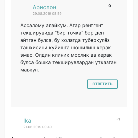
0
#
Арислон
29.08.2019 08:59
Ассалому алайкум. Агар рентгент
текширувида "бир точка" бор деп
айтган булса, бу холатда туберкулёз
ташхисини куйишга шошилиш керак
эмас. Олдин клиник мослик ва керак
булса бошка текширувлардан утказган
маъкул.
ОТВЕТИТЬ
-1
#
Ika
21.06.2019 00:40