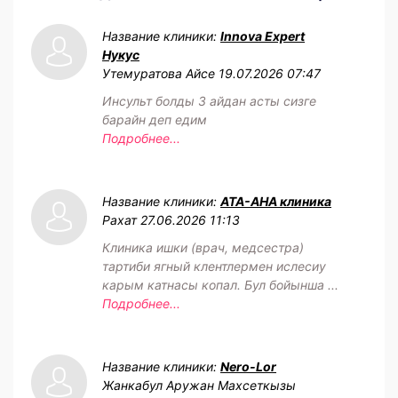
Название клиники:
Innova Expert
Нукус
Утемуратова Айсе
19.07.2026 07:47
Инсульт болды 3 айдан асты сизге
барайн деп едим
Подробнее...
Название клиники:
АТА-АНА клиника
Рахат
27.06.2026 11:13
Клиника ишки (врач, медсестра)
тартиби ягный клентлермен ислесиу
карым катнасы копал. Бул бойынша ...
Подробнее...
Название клиники:
Nero-Lor
Жанкабул Аружан Махсеткызы