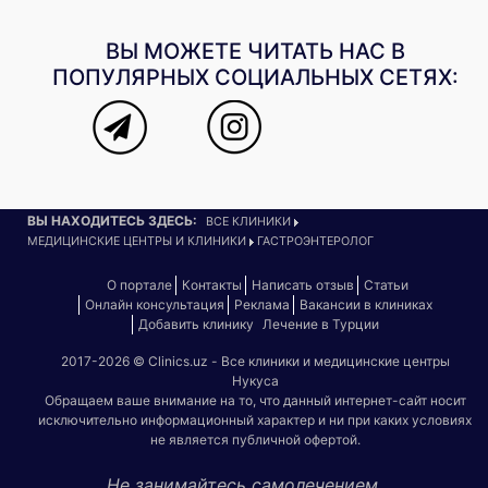
ВЫ МОЖЕТЕ ЧИТАТЬ НАС В
ПОПУЛЯРНЫХ СОЦИАЛЬНЫХ СЕТЯХ:
ВЫ НАХОДИТЕСЬ ЗДЕСЬ:
ВСЕ КЛИНИКИ
МЕДИЦИНСКИЕ ЦЕНТРЫ И КЛИНИКИ
ГАСТРОЭНТЕРОЛОГ
О портале
Контакты
Написать отзыв
Статьи
Онлайн консультация
Реклама
Вакансии в клиниках
Добавить клинику
Лечение в Турции
2017-2026 © Clinics.uz - Все клиники и медицинские центры
Нукуса
Обращаем ваше внимание на то, что данный интернет-сайт носит
исключительно информационный характер и ни при каких условиях
не является публичной офертой.
Не занимайтесь самолечением.