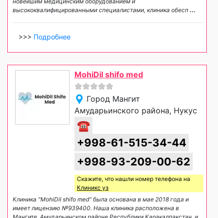
новейшим медицинским оборудованием и
высококвалифицированными специалистами, клиника обесп
...
>>>
Подробнее
MohiDil shifo med
Город Мангит
Амударьинского района, Нукус
☎
+998-61-515-34-44
+998-93-209-00-62
Скажите, что нашли номер телефона на
Клиникс уз
Клиника "MohiDil shifo med" была основана в мае 2018 года и
имеет лицензию №939400. Наша клиника расположена в
Мангите, Амударьинском районе Республики Каракалпакстан, и