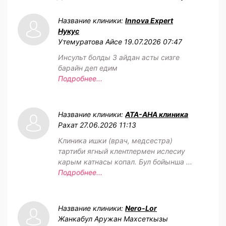
Название клиники:
Innova Expert
Нукус
Утемуратова Айсе
19.07.2026 07:47
Инсульт болды 3 айдан асты сизге
барайн деп едим
Подробнее...
Название клиники:
АТА-АНА клиника
Рахат
27.06.2026 11:13
Клиника ишки (врач, медсестра)
тартиби ягный клентлермен ислесиу
карым катнасы копал. Бул бойынша ...
Подробнее...
Название клиники:
Nero-Lor
Жанкабул Аружан Махсеткызы