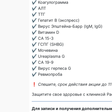
✔️ Коагулограмма
✔️ АЛТ
✔️ ТТГ
✔️ Гепатит B (экспресс)
✔️ Вирус Эпштейна-Барр (IgM, IgG)
✔️ Витамин D
✔️ CA 15-3
✔️ ГСПГ (SHBG)
✔️ Мочевина
✔️ Ureaplasma G
✔️ CA 19-9
✔️ Вирус герпеса G
✔️ Ревмопроба
❗️
Спешите, срок действия акции до 11
Защитите свое здоровье с клиникой Pae
Для записи и получения дополнительн