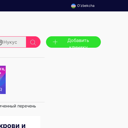
O'zbekcha
Добавить
Нукус
клинику
ниченный перечень
крови и