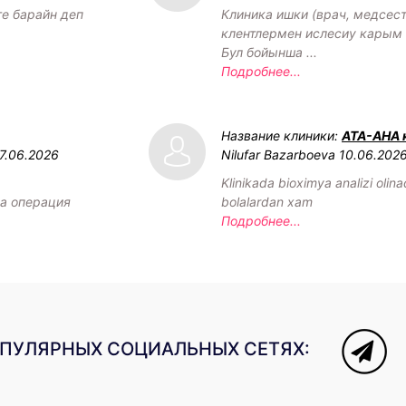
ге барайн деп
Клиника ишки (врач, медсест
клентлермен ислесиу карым 
Бул бойынша ...
Подробнее...
Название клиники:
АТА-АНА 
7.06.2026
Nilufar Bazarboeva
10.06.202
Klinikada bioximya analizi olin
а операция
bolalardan xam
Подробнее...
ОПУЛЯРНЫХ СОЦИАЛЬНЫХ СЕТЯХ: