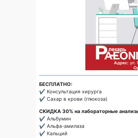
БЕСПЛАТНО:
✔️ Консультация хирурга
✔️ Сахар в крови (глюкоза)
СКИДКА 30% на лабораторные анализ
✔️ Альбумин
✔️ Альфа-амилаза
✔️ Кальций