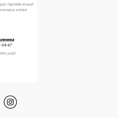
ра) тартиби ягный
катнасы копал.
клиника
6 04:47
adimi yosh